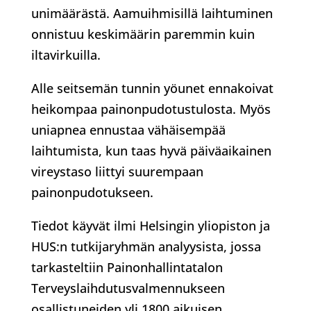
unimäärästä. Aamuihmisillä laihtuminen
onnistuu keskimäärin paremmin kuin
iltavirkuilla.
Alle seitsemän tunnin yöunet ennakoivat
heikompaa painonpudotustulosta. Myös
uniapnea ennustaa vähäisempää
laihtumista, kun taas hyvä päiväaikainen
vireystaso liittyi suurempaan
painonpudotukseen.
Tiedot käyvät ilmi Helsingin yliopiston ja
HUS:n tutkijaryhmän analyysista, jossa
tarkasteltiin Painonhallintatalon
Terveyslaihdutusvalmennukseen
osallistuneiden yli 1800 aikuisen