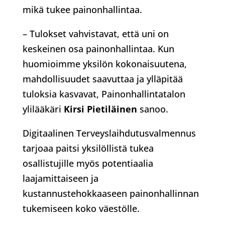
mikä tukee painonhallintaa.
– Tulokset vahvistavat, että uni on
keskeinen osa painonhallintaa. Kun
huomioimme yksilön kokonaisuutena,
mahdollisuudet saavuttaa ja ylläpitää
tuloksia kasvavat, Painonhallintatalon
ylilääkäri
Kirsi Pietiläinen
sanoo.
Digitaalinen Terveyslaihdutusvalmennus
tarjoaa paitsi yksilöllistä tukea
osallistujille myös potentiaalia
laajamittaiseen ja
kustannustehokkaaseen painonhallinnan
tukemiseen koko väestölle.