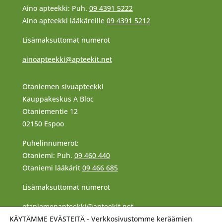
Aino apteekki: Puh.
09 4391 5222
Aino apteekki lääkäreille
09 4391 5212
Lisämaksuttomat numerot
ainoapteekki@apteekit.net
Otaniemen sivuapteekki
Kauppakeskus A Bloc
Otaniementie 12
02150 Espoo
Puhelinnumerot:
Otaniemi: Puh.
09 460 440
Otaniemi lääkärit
09 466 685
Lisämaksuttomat numerot
otaniemenapteekki@apteekit.net
KÄYTÄMME EVÄSTEITÄ - Verkkosivustomme keräämien