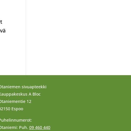
a
t
yvä
Otaniemen sivuapteekki
Kauppakeskus A Bloc
Otaniementie 12
02150 Espoo
Puhelinnumerot:
Otaniemi: Puh.
09 460 440