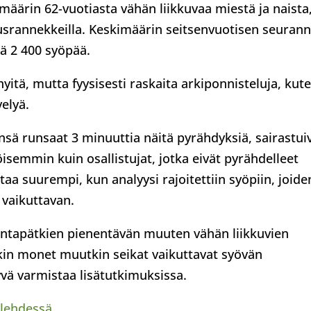
määrin 62-vuotiasta vähän liikkuvaa miestä ja naista
suusrannekkeilla. Keskimäärin seitsenvuotisen seuran
sä 2 400 syöpää.
hyitä, mutta fyysisesti raskaita arkiponnisteluja, kut
elyä.
eensä runsaat 3 minuuttia näitä pyrähdyksiä, sairastui
semmin kuin osallistujat, jotka eivät pyrähdelleet
rtaa suurempi, kun analyysi rajoitettiin syöpiin, joide
i vaikuttavan.
kuntapätkien pienentävän muuten vähän liikkuvien
nkin monet muutkin seikat vaikuttavat syövän
yvä varmistaa lisätutkimuksissa.
-lehdessä
.