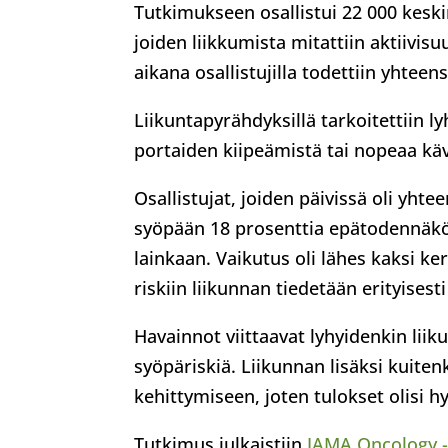
Tutkimukseen osallistui 22 000 keski
joiden liikkumista mitattiin aktiivi
aikana osallistujilla todettiin yhteen
Liikuntapyrähdyksillä tarkoitettiin ly
portaiden kiipeämistä tai nopeaa käv
Osallistujat, joiden päivissä oli yht
syöpään 18 prosenttia epätodennäköi
lainkaan. Vaikutus oli lähes kaksi ke
riskiin liikunnan tiedetään erityisest
Havainnot viittaavat lyhyidenkin lii
syöpäriskiä. Liikunnan lisäksi kuite
kehittymiseen, joten tulokset olisi h
Tutkimus julkaistiin
JAMA Oncology 