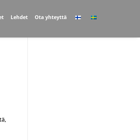
et
Lehdet
Ota yhteyttä
tä,