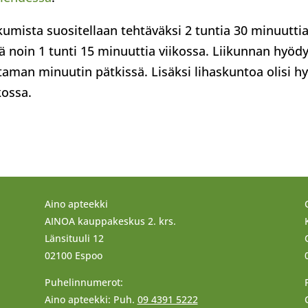
kumista suositellaan tehtäväksi 2 tuntia 30 minuutti
ä noin 1 tunti 15 minuuttia viikossa. Liikunnan hyödy
utaman minuutin pätkissä. Lisäksi lihaskuntoa olisi h
kossa.
Aino apteekki
AINOA kauppakeskus 2. krs.
Länsituuli 12
02100 Espoo
Puhelinnumerot:
Aino apteekki: Puh.
09 4391 5222