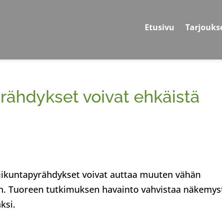
Etusivu
Tarjouks
yrähdykset voivat ehkäistä
iikuntapyrähdykset voivat auttaa muuten vähän
än. Tuoreen tutkimuksen havainto vahvistaa näkemys
ksi.