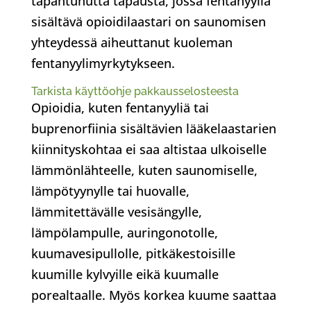
tapahtunutta tapausta, jossa fentanyyliä
sisältävä opioidilaastari on saunomisen
yhteydessä aiheuttanut kuoleman
fentanyylimyrkytykseen.
Tarkista käyttöohje pakkausselosteesta
Opioidia, kuten fentanyyliä tai
buprenorfiinia sisältävien lääkelaastarien
kiinnityskohtaa ei saa altistaa ulkoiselle
lämmönlähteelle, kuten saunomiselle,
lämpötyynylle tai huovalle,
lämmitettävälle vesisängylle,
lämpölampulle, auringonotolle,
kuumavesipullolle, pitkäkestoisille
kuumille kylvyille eikä kuumalle
porealtaalle. Myös korkea kuume saattaa