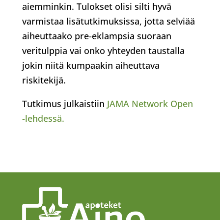
aiemminkin. Tulokset olisi silti hyvä
varmistaa lisätutkimuksissa, jotta selviää
aiheuttaako pre-eklampsia suoraan
veritulppia vai onko yhteyden taustalla
jokin niitä kumpaakin aiheuttava
riskitekijä.
Tutkimus julkaistiin
JAMA Network Open
-lehdessä.