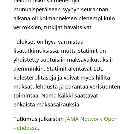
heidän riskinsä menehtyä
munuaisperäiseen syyhyn seurannan
aikana oli kolmanneksen pienempi kuin
verrokkien, tutkijat havaitsivat.
Tulokset on hyvä varmistaa
lisätutkimuksissa, mutta statiinit on
yhdistetty suotuisiin maksavaikutuksiin
aiemminkin. Statiinit alentavat LDL-
kolesterolitasoja ja voivat myös hillitä
maksatulehdusta ja parantaa verisuonten
toimintaa. Nämä kaikki saattavat
ehkäistä maksasairauksia.
Tutkimus julkaistiin
JAMA Network Open
-lehdessä
.